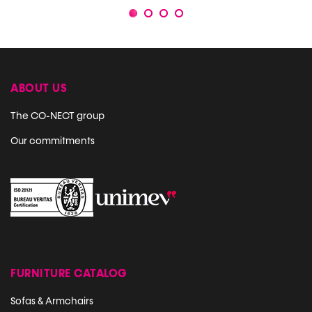
1
2
3
4
ABOUT US
The CO-NECT group
Our commitments
FURNITURE CATALOG
Sofas & Armchairs