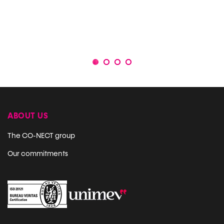
1
2
3
4
ABOUT US
The CO-NECT group
Our commitments