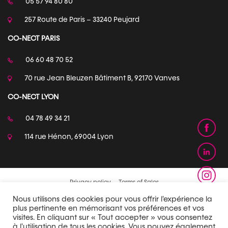
05 57 94 80 80
257 Route de Paris – 33240 Peujard
CO-NECT PARIS
06 60 48 70 52
70 rue Jean Bleuzen Bâtiment B, 92170 Vanves
CO-NECT LYON
04 78 49 34 21
114 rue Hénon, 69004 Lyon
Privacy policy
Terms of Sales
Nous utilisons des cookies pour vous offrir l'expérience la
plus pertinente en mémorisant vos préférences et vos
visites. En cliquant sur « Tout accepter » vous consentez
à l'utilisation de tous les cookies. Vous pouvez également