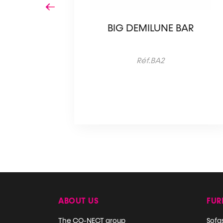
NTER
BIG DEMILUNE BAR
Réf.BA2
ABOUT US
FUR
The CO-NECT group
Sofa