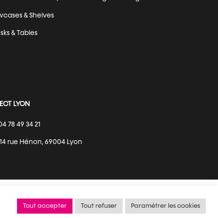
wcases & Shelves
sks & Tables
ECT LYON
04 78 49 34 21
114 rue Hénon, 69004 Lyon
Tout accepter
Tout refuser
Paramétrer les cookies
l information
Réalisation :
Definima