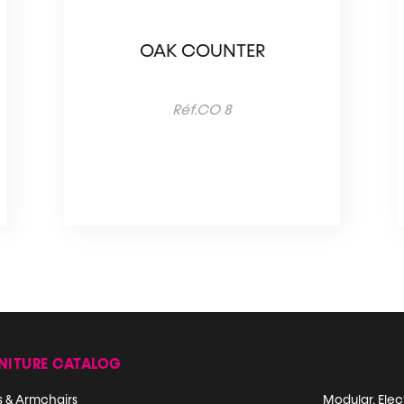
OAK COUNTER
Réf.CO 8
NITURE CATALOG
s & Armchairs
Modular, Elec