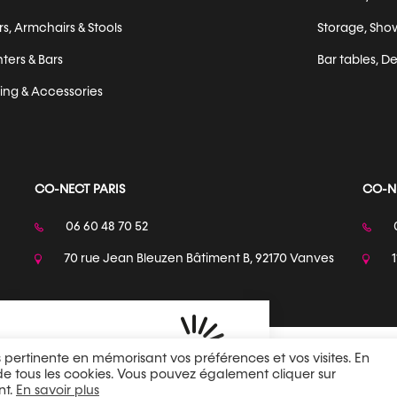
s, Armchairs & Stools
Storage, Sho
ters & Bars
Bar tables, De
ting & Accessories
CO-NECT PARIS
CO-N
06 60 48 70 52
70 rue Jean Bleuzen Bâtiment B, 92170 Vanves
us pertinente en mémorisant vos préférences et vos visites. En
 de tous les cookies. Vous pouvez également cliquer sur
Site map
Lega
nt.
En savoir plus