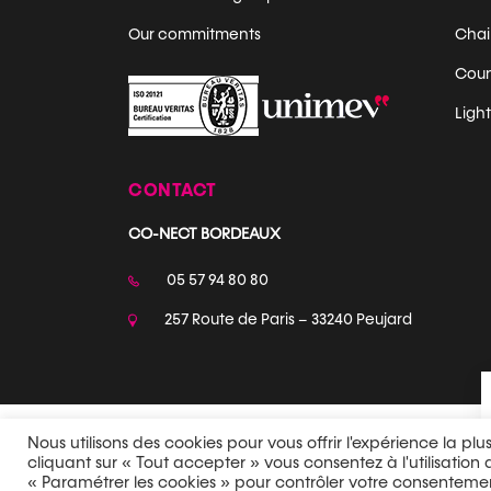
Our commitments
Chair
Coun
Ligh
CONTACT
CO-NECT BORDEAUX
05 57 94 80 80
257 Route de Paris – 33240 Peujard
Nous utilisons des cookies pour vous offrir l'expérience la pl
cliquant sur « Tout accepter » vous consentez à l'utilisation
Privacy policy
Terms of Sales
« Paramétrer les cookies » pour contrôler votre consenteme