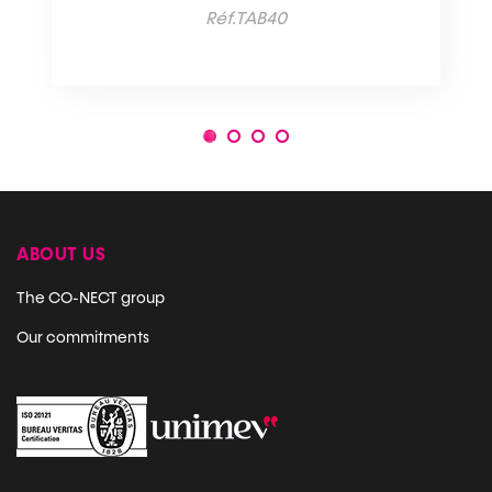
Réf.TAB40
1
2
3
4
ABOUT US
The CO-NECT group
Our commitments