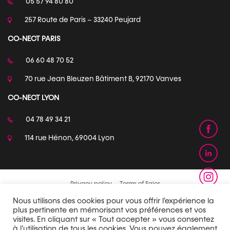
05 57 94 80 80
257 Route de Paris – 33240 Peujard
CO-NECT PARIS
06 60 48 70 52
70 rue Jean Bleuzen Bâtiment B, 92170 Vanves
CO-NECT LYON
04 78 49 34 21
114 rue Hénon, 69004 Lyon
Privacy policy
Terms of Sales
Nous utilisons des cookies pour vous offrir l'expérience la
plus pertinente en mémorisant vos préférences et vos
visites. En cliquant sur « Tout accepter » vous consentez
à l'utilisation de tous les cookies. Vous pouvez également