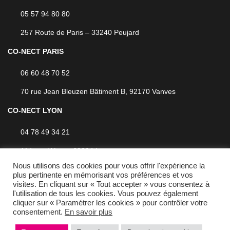
05 57 94 80 80
257 Route de Paris – 33240 Peujard
CO-NECT PARIS
06 60 48 70 52
70 rue Jean Bleuzen Bâtiment B, 92170 Vanves
CO-NECT LYON
04 78 49 34 21
114 rue Hénon, 69004 Lyon
Nous utilisons des cookies pour vous offrir l'expérience la
plus pertinente en mémorisant vos préférences et vos
visites. En cliquant sur « Tout accepter » vous consentez à
l'utilisation de tous les cookies. Vous pouvez également
cliquer sur « Paramétrer les cookies » pour contrôler votre
Privacy policy
Terms of Sales
consentement.
En savoir plus