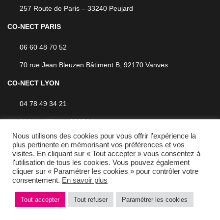
257 Route de Paris – 33240 Peujard
CO-NECT PARIS
06 60 48 70 52
70 rue Jean Bleuzen Bâtiment B, 92170 Vanves
CO-NECT LYON
04 78 49 34 21
114 rue Hénon, 69004 Lyon
Nous utilisons des cookies pour vous offrir l'expérience la
plus pertinente en mémorisant vos préférences et vos
visites. En cliquant sur « Tout accepter » vous consentez à
l'utilisation de tous les cookies. Vous pouvez également
cliquer sur « Paramétrer les cookies » pour contrôler votre
Privacy policy
Terms of Sales
consentement.
En savoir plus
Tout accepter
Tout refuser
Paramétrer les cookies
Site map
Legal information
Réalisation :
Definima