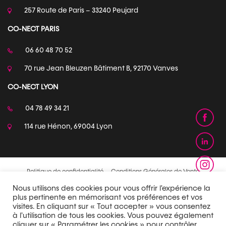
257 Route de Paris – 33240 Peujard
CO-NECT PARIS
06 60 48 70 52
70 rue Jean Bleuzen Bâtiment B, 92170 Vanves
CO-NECT LYON
04 78 49 34 21
114 rue Hénon, 69004 Lyon
Politique de confidentialité
Conditions Générales de Vente
Nous utilisons des cookies pour vous offrir l'expérience la
plus pertinente en mémorisant vos préférences et vos
visites. En cliquant sur « Tout accepter » vous consentez
à l'utilisation de tous les cookies. Vous pouvez également
cliquer sur « Paramétrer les cookies » pour contrôler